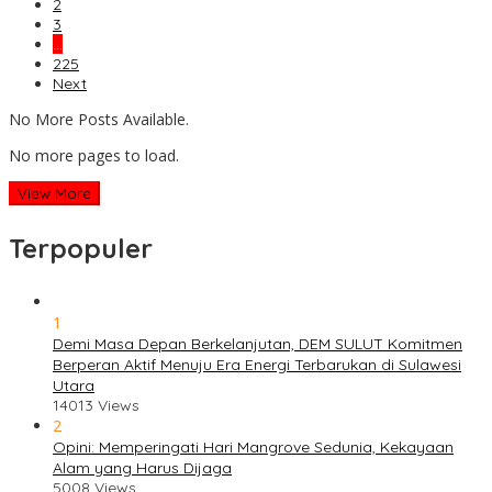
2
3
…
225
Next
No More Posts Available.
No more pages to load.
View More
Terpopuler
1
Demi Masa Depan Berkelanjutan, DEM SULUT Komitmen
Berperan Aktif Menuju Era Energi Terbarukan di Sulawesi
Utara
14013 Views
2
Opini: Memperingati Hari Mangrove Sedunia, Kekayaan
Alam yang Harus Dijaga
5008 Views