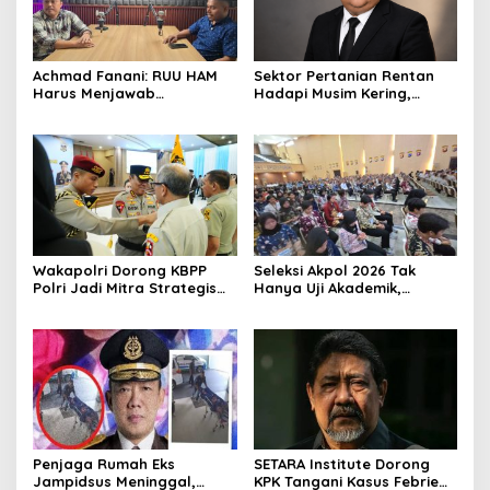
Achmad Fanani: RUU HAM
Sektor Pertanian Rentan
Harus Menjawab
Hadapi Musim Kering,
Kebutuhan Masyarakat
Kolaborasi Lintas Sektor
Jadi Solusi
Wakapolri Dorong KBPP
Seleksi Akpol 2026 Tak
Polri Jadi Mitra Strategis
Hanya Uji Akademik,
Polri
Integritas Juga Jadi
Penilaian
Penjaga Rumah Eks
SETARA Institute Dorong
Jampidsus Meninggal,
KPK Tangani Kasus Febrie