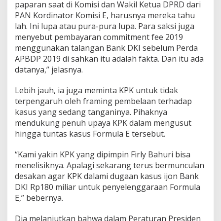
paparan saat di Komisi dan Wakil Ketua DPRD dari
n
PAN Kordinator Komisi E, harusnya mereka tahu
t
lah. Ini lupa atau pura-pura lupa. Para saksi juga
F
e
menyebut pembayaran commitment fee 2019
e
menggunakan talangan Bank DKI sebelum Perda
J
APBDP 2019 di sahkan itu adalah fakta. Dan itu ada
e
datanya,” jelasnya.
l
a
s
Lebih jauh, ia juga meminta KPK untuk tidak
J
terpengaruh oleh framing pembelaan terhadap
a
kasus yang sedang tanganinya. Pihaknya
n
mendukung penuh upaya KPK dalam mengusut
g
g
hingga tuntas kasus Formula E tersebut.
a
l
“Kami yakin KPK yang dipimpin Firly Bahuri bisa
,
menelisiknya. Apalagi sekarang terus bermunculan
K
desakan agar KPK dalami dugaan kasus ijon Bank
a
w
DKI Rp180 miliar untuk penyelenggaraan Formula
a
E,” bebernya.
l
S
Dia melanjutkan bahwa dalam Peraturan Presiden