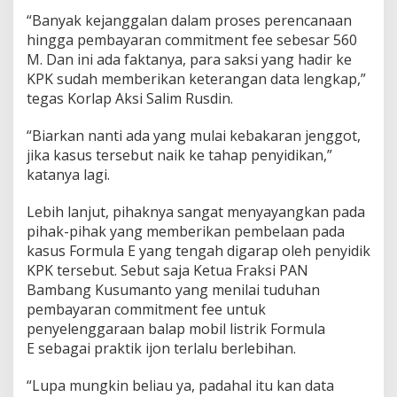
n
“Banyak kejanggalan dalam proses perencanaan
a
hingga pembayaran commitment fee sebesar 560
a
M. Dan ini ada faktanya, para saksi yang hadir ke
n
d
KPK sudah memberikan keterangan data lengkap,”
a
tegas Korlap Aksi Salim Rusdin.
n
P
“Biarkan nanti ada yang mulai kebakaran jenggot,
e
jika kasus tersebut naik ke tahap penyidikan,”
m
b
katanya lagi.
a
y
Lebih lanjut, pihaknya sangat menyayangkan pada
a
pihak-pihak yang memberikan pembelaan pada
r
kasus Formula E yang tengah digarap oleh penyidik
a
n
KPK tersebut. Sebut saja Ketua Fraksi PAN
C
Bambang Kusumanto yang menilai tuduhan
o
pembayaran commitment fee untuk
m
penyelenggaraan balap mobil listrik Formula
m
E sebagai praktik ijon terlalu berlebihan.
i
t
m
“Lupa mungkin beliau ya, padahal itu kan data
e