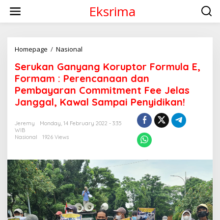
S
Eksrima
k
i
p
t
o
Homepage
/
Nasional
S
c
e
Serukan Ganyang Koruptor Formula E,
o
r
n
u
Formam : Perencanaan dan
t
k
Pembayaran Commitment Fee Jelas
e
a
Janggal, Kawal Sampai Penyidikan!
n
n
t
G
a
Jeremy
Monday, 14 February 2022 - 3:35
n
WIB
y
Nasional
1926 Views
a
n
g
K
o
r
u
p
t