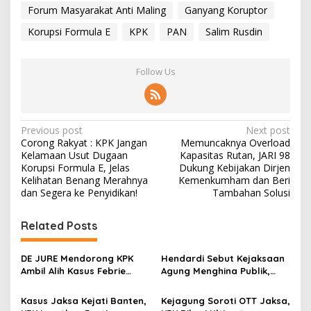
Forum Masyarakat Anti Maling
Ganyang Koruptor
Korupsi Formula E
KPK
PAN
Salim Rusdin
Follow Us
P
Previous post
Next post
Corong Rakyat : KPK Jangan
Memuncaknya Overload
o
Kelamaan Usut Dugaan
Kapasitas Rutan, JARI 98
s
Korupsi Formula E, Jelas
Dukung Kebijakan Dirjen
Kelihatan Benang Merahnya
Kemenkumham dan Beri
t
dan Segera ke Penyidikan!
Tambahan Solusi
n
Related Posts
a
v
DE JURE Mendorong KPK
Hendardi Sebut Kejaksaan
i
Ambil Alih Kasus Febrie
Agung Menghina Publik,
g
Demi Hindari Konflik
Desak KPK Ambil Alih Kasus
Kepentingan
Korupsi Mantan Jampidsus
Kasus Jaksa Kejati Banten,
Kejagung Soroti OTT Jaksa,
a