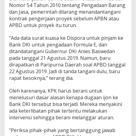
a
Nomor 54 Tahun 2010 tentang Pengadaan Barang
m
p
dan Jasa, pemerintah dilarang menandantangani
a
kontrak pengerjaan proyek sebelum APBN atau
i
APBD untuk proyek itu turun.
P
e
“Ada data surat kuasa ke Dispora untuk pinjam ke
n
y
Bank DKI untuk pengadaan Formula E, dan
i
ditandatangani Gubernur DKI Anies Baswedan
d
pada tanggal 21 Agustus 2019. Namun, baru
i
dirapatkan di Paripurna Daerah soal APBD tanggal
k
22 Agustus 2019. Jadi di tanda tangani dulu, baru
a
n
rapat besoknya,” terang dia.
!
Oleh karenanya, KPK harus berani untuk
menelusuri dasar alasan kenapa dugaan ijon ke
Bank DKI tersebut bisa terjadi. Mereka menyakini
ada keterlibatan pihak tertentu melakukan
intervensi sehingga berani melanggar aturan.
“Periksa pihak-pihak yang bertanggung jawab