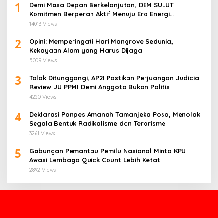
1
Demi Masa Depan Berkelanjutan, DEM SULUT
Komitmen Berperan Aktif Menuju Era Energi
Terbarukan di Sulawesi Utara
14013 Views
2
Opini: Memperingati Hari Mangrove Sedunia,
Kekayaan Alam yang Harus Dijaga
5009 Views
3
Tolak Ditunggangi, AP2I Pastikan Perjuangan Judicial
Review UU PPMI Demi Anggota Bukan Politis
4220 Views
4
Deklarasi Ponpes Amanah Tamanjeka Poso, Menolak
Segala Bentuk Radikalisme dan Terorisme
3261 Views
5
Gabungan Pemantau Pemilu Nasional Minta KPU
Awasi Lembaga Quick Count Lebih Ketat
2892 Views