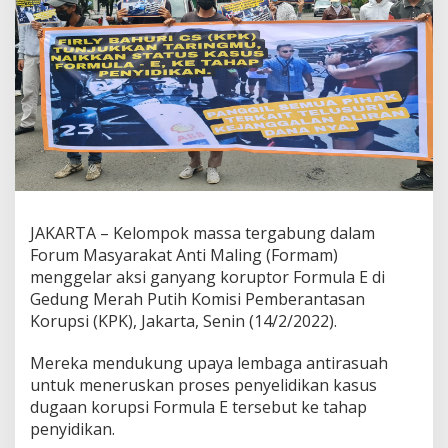
o
r
F
o
r
m
u
l
a
E
,
F
o
JAKARTA – Kelompok massa tergabung dalam
r
Forum Masyarakat Anti Maling (Formam)
m
menggelar aksi ganyang koruptor Formula E di
a
Gedung Merah Putih Komisi Pemberantasan
m
:
Korupsi (KPK), Jakarta, Senin (14/2/2022).
P
e
Mereka mendukung upaya lembaga antirasuah
r
untuk meneruskan proses penyelidikan kasus
e
dugaan korupsi Formula E tersebut ke tahap
n
c
penyidikan.
a