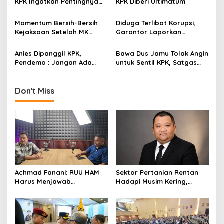
KPK Ingatkan Pentingnya
KPK Diberi Ultimatum
t
Kontrol Publik
i
Momentum Bersih-Bersih
Diduga Terlibat Korupsi,
Kejaksaan Setelah MK
Garantor Laporkan
o
Cabut Kekebalan Hukum
Anggota DPR Ahmad
n
Sahroni ke KPK
Anies Dipanggil KPK,
Bawa Dus Jamu Tolak Angin
Pendemo : Jangan Ada
untuk Sentil KPK, Satgas
Kepura-puraan Seperti
Pemburu Koruptor :
Drama Korea, Ungkap
Tangani Kasus Formula E
Semua Soal Formula E!
Gak Pake ‘Masuk Angin’
Don't Miss
Achmad Fanani: RUU HAM
Sektor Pertanian Rentan
Harus Menjawab
Hadapi Musim Kering,
Kebutuhan Masyarakat
Kolaborasi Lintas Sektor
Jadi Solusi