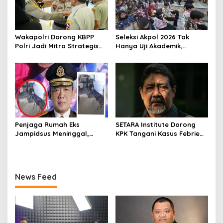
Wakapolri Dorong KBPP
Seleksi Akpol 2026 Tak
Polri Jadi Mitra Strategis
Hanya Uji Akademik,
Polri
Integritas Juga Jadi
Penilaian
Penjaga Rumah Eks
SETARA Institute Dorong
Jampidsus Meninggal,
KPK Tangani Kasus Febrie
Koalisi Minta Presiden Beri
demi Independensi
Atensi Khusus
News Feed