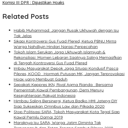
Komisi III DPR : Dipastikan Hoaks
Related Posts
Habib Muhammad: Jangan Rusak Ukhuwah dengan Isu
Tak Jelas
Sikapi Kontroversi Gus Fuad Plered, Ketua PBNU Minta
Warga Nahdliyin Hindari Narasi Perpecahan
Tokoh Islam Serukan Jaga Ukhuwah Islamiyah &
Rekonsiliasi: Momen Lebaran Saatnya Saling Memaafkan
di Tengah Kontroversi Gus Fuad Plered
Imbau Masyarakat Depok Jaga Situasi Kondusif Pasca
Pilpres, KOOD : Hormati Putusan MK, Jangan Terprovokasi
Hoax yang Membuat Gaduh
Sepakati Keppres IKN, Rival Aqma Rianda : Bersama
Pemerintah Kawal Pembangunan, Demi Menuju
Kesejahteraan Rakyat Indonesia
Himbau Saling Bersinergi, Ketua Badko HMI Jateng-DIY
Siap Sukseskan Omnibus Law dan Pilkada 2020
Stop Politisasi SARA, Tokoh Masyarakat Kota Tegal Siap
Kawal Pemilu Damai 2019
Maraknya Isu SARA, Warga Jatim Diminta Tak