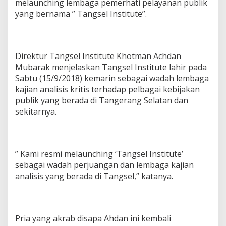
melaunching lembaga pemerhati pelayanan publik
e
yang bernama ” Tangsel Institute”.
l
I
n
s
t
Direktur Tangsel Institute Khotman Achdan
i
Mubarak menjelaskan Tangsel Institute lahir pada
t
Sabtu (15/9/2018) kemarin sebagai wadah lembaga
u
t
kajian analisis kritis terhadap pelbagai kebijakan
e
publik yang berada di Tangerang Selatan dan
H
sekitarnya.
a
r
a
p
k
” Kami resmi melaunching ‘Tangsel Institute’
a
sebagai wadah perjuangan dan lembaga kajian
n
analisis yang berada di Tangsel,” katanya.
M
a
m
p
u
Pria yang akrab disapa Ahdan ini kembali
K