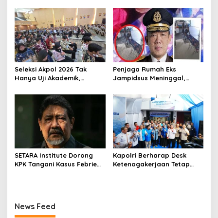
Kolaborasi Lintas Sektor
Polri
Jadi Solusi
Seleksi Akpol 2026 Tak
Penjaga Rumah Eks
Hanya Uji Akademik,
Jampidsus Meninggal,
Integritas Juga Jadi
Koalisi Minta Presiden Beri
Penilaian
Atensi Khusus
SETARA Institute Dorong
Kapolri Berharap Desk
KPK Tangani Kasus Febrie
Ketenagakerjaan Tetap
demi Independensi
Jadi Garda Pelayanan
Buruh
News Feed