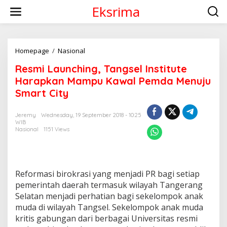
S
Eksrima
k
i
p
t
o
Homepage
/
Nasional
R
c
e
Resmi Launching, Tangsel Institute
o
s
n
m
Harapkan Mampu Kawal Pemda Menuju
t
i
Smart City
e
L
n
a
t
u
Jeremy
Wednesday, 19 September 2018 - 10:25
WIB
n
Nasional
1151 Views
c
h
i
n
g
Reformasi birokrasi yang menjadi PR bagi setiap
,
pemerintah daerah termasuk wilayah Tangerang
T
Selatan menjadi perhatian bagi sekelompok anak
a
n
muda di wilayah Tangsel. Sekelompok anak muda
g
kritis gabungan dari berbagai Universitas resmi
s