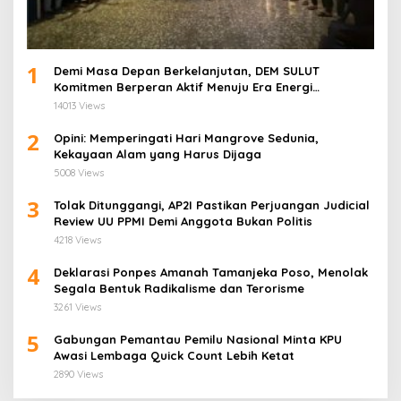
1
Demi Masa Depan Berkelanjutan, DEM SULUT
Komitmen Berperan Aktif Menuju Era Energi
Terbarukan di Sulawesi Utara
14013 Views
2
Opini: Memperingati Hari Mangrove Sedunia,
Kekayaan Alam yang Harus Dijaga
5008 Views
3
Tolak Ditunggangi, AP2I Pastikan Perjuangan Judicial
Review UU PPMI Demi Anggota Bukan Politis
4218 Views
4
Deklarasi Ponpes Amanah Tamanjeka Poso, Menolak
Segala Bentuk Radikalisme dan Terorisme
3261 Views
5
Gabungan Pemantau Pemilu Nasional Minta KPU
Awasi Lembaga Quick Count Lebih Ketat
2890 Views