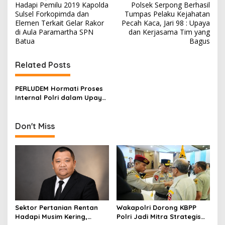
Hadapi Pemilu 2019 Kapolda
Polsek Serpong Berhasil
o
Sulsel Forkopimda dan
Tumpas Pelaku Kejahatan
s
Elemen Terkait Gelar Rakor
Pecah Kaca, Jari 98 : Upaya
di Aula Paramartha SPN
dan Kerjasama Tim yang
t
Batua
Bagus
n
Related Posts
a
v
PERLUDEM Hormati Proses
i
Internal Polri dalam Upaya
g
Perbaikan Institusional
a
Don't Miss
t
i
o
n
Sektor Pertanian Rentan
Wakapolri Dorong KBPP
Hadapi Musim Kering,
Polri Jadi Mitra Strategis