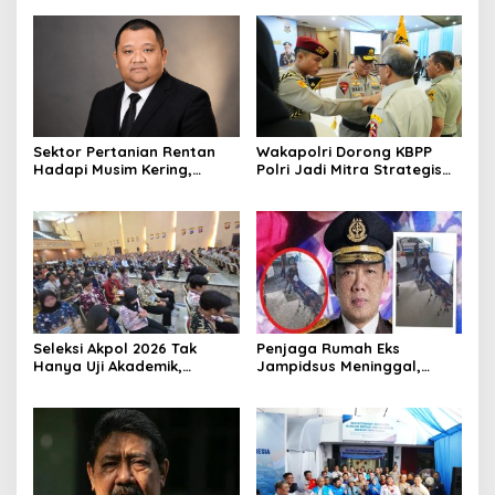
Sektor Pertanian Rentan
Wakapolri Dorong KBPP
Hadapi Musim Kering,
Polri Jadi Mitra Strategis
Kolaborasi Lintas Sektor
Polri
Jadi Solusi
Seleksi Akpol 2026 Tak
Penjaga Rumah Eks
Hanya Uji Akademik,
Jampidsus Meninggal,
Integritas Juga Jadi
Koalisi Minta Presiden Beri
Penilaian
Atensi Khusus