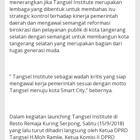
menerangkan jika Tangsel Institute merupakan
a
lembaga yang dibentuk untuk membahas isu
w
strategic kontrol terhadap kinerja pemerintah
a
l
daerah dan mengawal semangat reformasi
P
birokrasi dan pelayanan publik di kota tangerang
e
selatan dengan semangat untuk membangun kota
m
tangerang selatan yang merupakan bagian dari
d
a
tugas generasi muda.
M
e
n
u
” Tangsel Institute sebagai wadah kritis yang siap
j
mengawal kerja pemerintah sesuai dengan motto
u
S
Tangsel menuju kota Smart City,” bebernya.
m
a
r
t
Dalam kegiatan launching Tangsel Institute di
C
i
Resto Remaja Kuring Serpong, Sabtu (15/9/2018)
t
yang lalu turut dihadiri langsung oleh Ketua DPRD
y
Tangsel H.Moh Ramlie, Ketua Komisi II DPRD