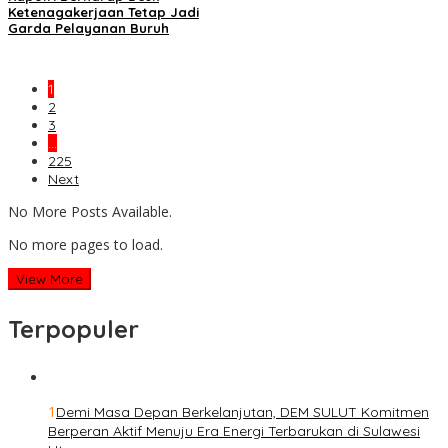
Ketenagakerjaan Tetap Jadi
Garda Pelayanan Buruh
1
2
3
…
225
Next
No More Posts Available.
No more pages to load.
View More
Terpopuler
1
Demi Masa Depan Berkelanjutan, DEM SULUT Komitmen
Berperan Aktif Menuju Era Energi Terbarukan di Sulawesi