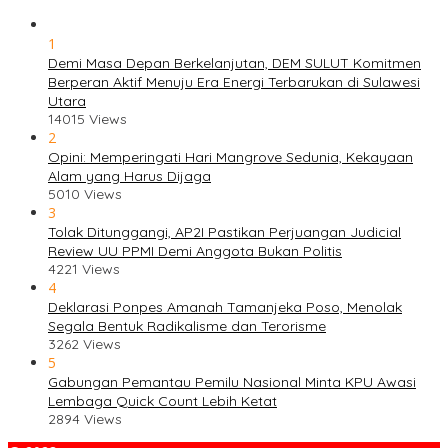
1
Demi Masa Depan Berkelanjutan, DEM SULUT Komitmen
Berperan Aktif Menuju Era Energi Terbarukan di Sulawesi
Utara
14015 Views
2
Opini: Memperingati Hari Mangrove Sedunia, Kekayaan
Alam yang Harus Dijaga
5010 Views
3
Tolak Ditunggangi, AP2I Pastikan Perjuangan Judicial
Review UU PPMI Demi Anggota Bukan Politis
4221 Views
4
Deklarasi Ponpes Amanah Tamanjeka Poso, Menolak
Segala Bentuk Radikalisme dan Terorisme
3262 Views
5
Gabungan Pemantau Pemilu Nasional Minta KPU Awasi
Lembaga Quick Count Lebih Ketat
2894 Views