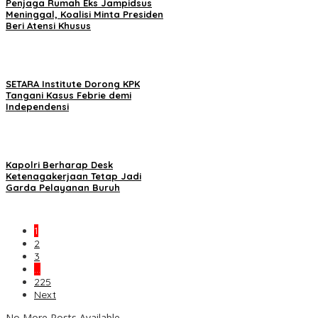
Penjaga Rumah Eks Jampidsus
Meninggal, Koalisi Minta Presiden
Beri Atensi Khusus
SETARA Institute Dorong KPK
Tangani Kasus Febrie demi
Independensi
Kapolri Berharap Desk
Ketenagakerjaan Tetap Jadi
Garda Pelayanan Buruh
1
2
3
…
225
Next
No More Posts Available.