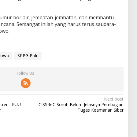
sumur bor air, jembatan-jembatan, dan membantu
cana. Semangat inilah yang harus terus saudara-
owo.
bowo
SPPG Polri
Follow Us
Next post
tren : RUU
CISSReC Soroti Belum Jelasnya Pembagian
n
Tugas Keamanan Siber