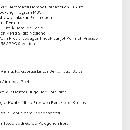
Jaksa Berpotensi Hambat Penegakan Hukum
i Dukung Program MBG
rabowo Lakukan Peninjauan
lur Pemilu
u untuk Bantuan Sosial
n Kerja Skala Nasional
tih Presisi sebagai Tindak Lanjut Perintah Presiden
436 SPPG Serentak
ering, Kolaborasi Lintas Sektor Jadi Solusi
Strategis Polri
mik, Integritas Juga Jadi Penilaian
, Koalisi Minta Presiden Beri Atensi Khusus
Kasus Febrie demi Independensi
n Tetap Jadi Garda Pelayanan Buruh