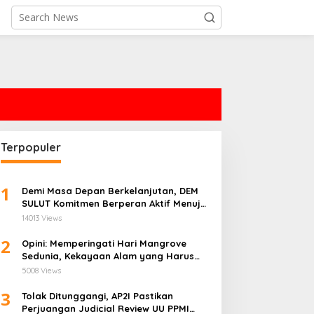
Terpopuler
1
Demi Masa Depan Berkelanjutan, DEM
SULUT Komitmen Berperan Aktif Menuju
Era Energi Terbarukan di Sulawesi Utara
14013 Views
2
Opini: Memperingati Hari Mangrove
Sedunia, Kekayaan Alam yang Harus
Dijaga
5008 Views
3
Tolak Ditunggangi, AP2I Pastikan
Perjuangan Judicial Review UU PPMI