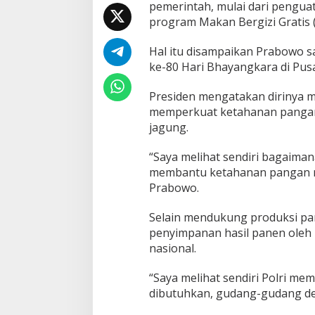
pemerintah, mulai dari pengu
M
program Makan Bergizi Gratis 
e
m
u
Hal itu disampaikan Prabowo 
j
ke-80 Hari Bhayangkara di Pusa
i
S
Presiden mengatakan dirinya m
P
memperkuat ketahanan pangan 
P
G
jagung.
P
o
“Saya melihat sendiri bagaima
l
membantu ketahanan pangan nas
r
Prabowo.
i
:
D
Selain mendukung produksi pa
a
penyimpanan hasil panen oleh 
p
nasional.
u
r
M
“Saya melihat sendiri Polri 
B
dibutuhkan, gudang-gudang den
G
I