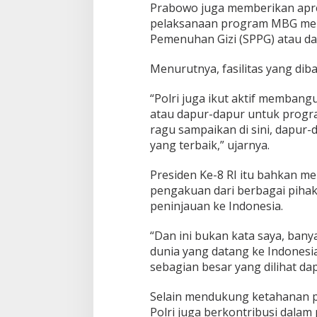
Prabowo juga memberikan apre
n
pelaksanaan program MBG mela
i
y
Pemenuhan Gizi (SPPG) atau d
a
n
Menurutnya, fasilitas yang diba
g
T
“Polri juga ikut aktif membang
e
atau dapur-dapur untuk progra
r
b
ragu sampaikan di sini, dapur-
a
yang terbaik,” ujarnya.
i
k
Presiden Ke-8 RI itu bahkan me
!
pengakuan dari berbagai pihak
peninjauan ke Indonesia.
“Dan ini bukan kata saya, ban
dunia yang datang ke Indonesia
sebagian besar yang dilihat dap
Selain mendukung ketahanan 
Polri juga berkontribusi dala