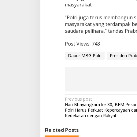
masyarakat.
“Polri juga terus membangun 
masyarakat yang terdampak ben
saudara pelihara,” tandas Prab
Post Views:
743
Dapur MBG Polri
Presiden Pra
P
Previous post
Hari Bhayangkara ke-80, BEM Pesan
o
Polri Harus Perkuat Kepercayaan da
s
Kedekatan dengan Rakyat
t
Related Posts
n