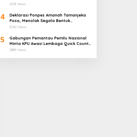
Demi Anggota Bukan Politis
4218 Views
4
Deklarasi Ponpes Amanah Tamanjeka
Poso, Menolak Segala Bentuk
Radikalisme dan Terorisme
3260 Views
5
Gabungan Pemantau Pemilu Nasional
Minta KPU Awasi Lembaga Quick Count
Lebih Ketat
2889 Views