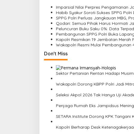
a
Imparsial Nilai Perpres Pengamanan 
v
Habib Syakur Soroti Sukses SPPG Polr
SPPG Polri Perluas Jangkauan MBG, P
i
Qodari: Semua Pihak Harus Hormati Ja
Peluncuran Buku Saku 0%: Data Terpad
g
Pembangunan SPPG Polri Buka Lapanga
a
Kapolri Resmikan 19 Jembatan Merah Pu
Wakapolri Resmi Mulai Pembangunan 
t
Don't Miss
i
o
n
Sektor Pertanian Rentan Hadapi Musim K
Wakapolri Dorong KBPP Polri Jadi Mitra 
Seleksi Akpol 2026 Tak Hanya Uji Akade
Penjaga Rumah Eks Jampidsus Meninggal
SETARA Institute Dorong KPK Tangani 
Kapolri Berharap Desk Ketenagakerjaa