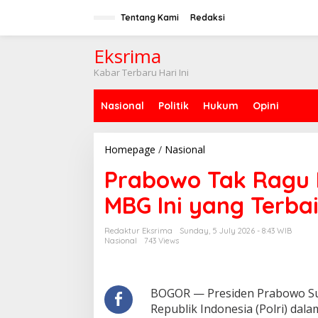
S
k
Tentang Kami
Redaksi
i
p
Eksrima
t
o
Kabar Terbaru Hari Ini
c
o
Nasional
Politik
Hukum
Opini
n
t
e
n
Homepage
/
Nasional
P
t
r
Prabowo Tak Ragu M
a
b
MBG Ini yang Terbai
o
w
o
Redaktur Eksrima
Sunday, 5 July 2026 - 8:43 WIB
T
Nasional
743 Views
a
k
R
a
BOGOR — Presiden Prabowo Sub
g
Republik Indonesia (Polri) da
u