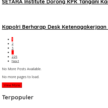
SETARA Institute Dorong KPK Tangani Ka
Kapolri Berharap Desk Ketenagakerjaan 
1
2
3
…
225
Next
No More Posts Available.
No more pages to load.
View More
Terpopuler