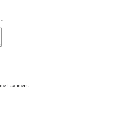
d
*
time I comment.