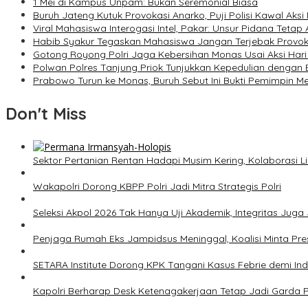
1 Mei di Kampus Unpam: Bukan Seremonial Biasa
Buruh Jateng Kutuk Provokasi Anarko, Puji Polisi Kawal Aks
Viral Mahasiswa Interogasi Intel, Pakar: Unsur Pidana Tetap
Habib Syakur Tegaskan Mahasiswa Jangan Terjebak Provok
Gotong Royong Polri Jaga Kebersihan Monas Usai Aksi Hari
Polwan Polres Tanjung Priok Tunjukkan Kepedulian dengan B
Prabowo Turun ke Monas, Buruh Sebut Ini Bukti Pemimpin M
Don't Miss
Sektor Pertanian Rentan Hadapi Musim Kering, Kolaborasi Lin
Wakapolri Dorong KBPP Polri Jadi Mitra Strategis Polri
Seleksi Akpol 2026 Tak Hanya Uji Akademik, Integritas Juga 
Penjaga Rumah Eks Jampidsus Meninggal, Koalisi Minta Pres
SETARA Institute Dorong KPK Tangani Kasus Febrie demi In
Kapolri Berharap Desk Ketenagakerjaan Tetap Jadi Garda 