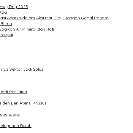
i May Day 2025
 Ada
asi Anarko dalam Aksi May Day: Jangan Gagal Paham!
 Buruh
agikan Air Mineral dan Roti
erakyat
tas Sektor Jadi Solusi
Jadi Penilaian
iden Beri Atensi Khusus
dependensi
Pelayanan Buruh