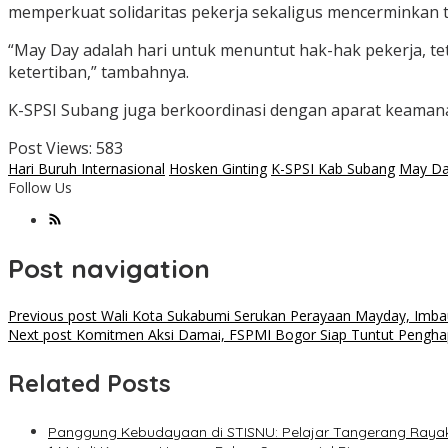
memperkuat solidaritas pekerja sekaligus mencerminkan t
“May Day adalah hari untuk menuntut hak-hak pekerja, 
ketertiban,” tambahnya.
K-SPSI Subang juga berkoordinasi dengan aparat keaman
Post Views:
583
Hari Buruh Internasional
Hosken Ginting
K-SPSI Kab Subang
May Da
Follow Us
Post navigation
Previous post
Wali Kota Sukabumi Serukan Perayaan Mayday, Imba
Next post
Komitmen Aksi Damai, FSPMI Bogor Siap Tuntut Pengha
Related Posts
Panggung Kebudayaan di STISNU: Pelajar Tangerang Ray