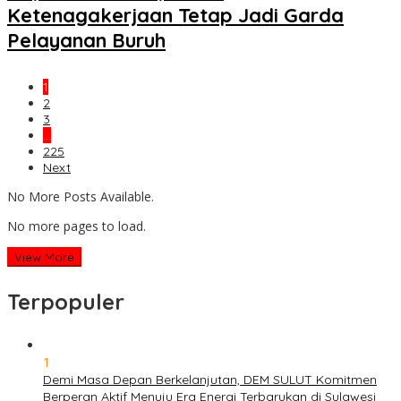
Ketenagakerjaan Tetap Jadi Garda
Pelayanan Buruh
1
2
3
…
225
Next
No More Posts Available.
No more pages to load.
View More
Terpopuler
1
Demi Masa Depan Berkelanjutan, DEM SULUT Komitmen
Berperan Aktif Menuju Era Energi Terbarukan di Sulawesi