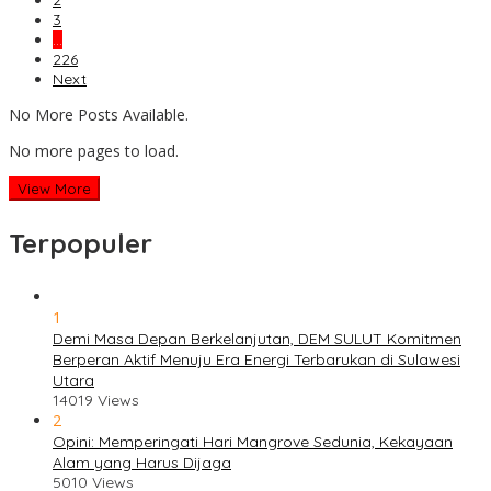
2
3
…
226
Next
No More Posts Available.
No more pages to load.
View More
Terpopuler
1
Demi Masa Depan Berkelanjutan, DEM SULUT Komitmen
Berperan Aktif Menuju Era Energi Terbarukan di Sulawesi
Utara
14019 Views
2
Opini: Memperingati Hari Mangrove Sedunia, Kekayaan
Alam yang Harus Dijaga
5010 Views