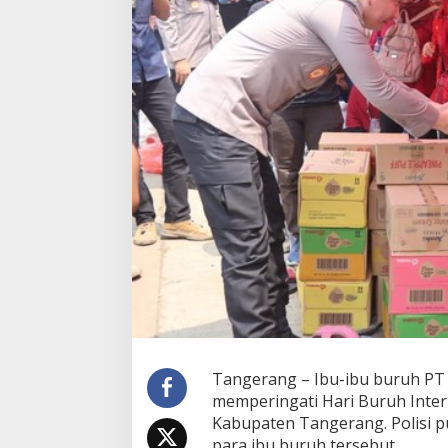
p
e
r
h
a
t
i
k
a
n
,
P
o
l
i
s
i
H
a
d
i
Tangerang – Ibu-ibu buruh PT G
r
memperingati Hari Buruh Inter
d
Kabupaten Tangerang. Polisi 
a
para ibu buruh tersebut.
n