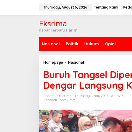
S
k
Thursday, August 6, 2026
Tentang Kami
Reda
i
p
Eksrima
t
o
Kabar Terbaru Hari Ini
c
o
Nasional
Politik
Hukum
Opini
n
t
e
n
Homepage
/
Nasional
B
t
u
Buruh Tangsel Diper
r
u
Dengar Langsung K
h
T
a
Redaktur Eksrima
Thursday, 1 May 2025 - 8:41 WIB
n
Nasional
559 Views
g
s
e
l
D
i