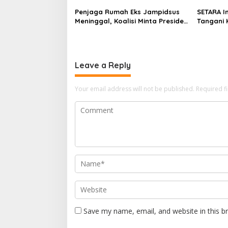
n
Penjaga Rumah Eks Jampidsus
SETARA I
Meninggal, Koalisi Minta Presiden
Tangani 
Beri Atensi Khusus
Independ
Leave a Reply
Your email address will not be published.
Required f
Save my name, email, and website in this b