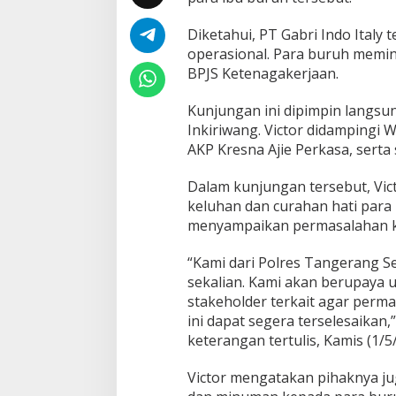
D
e
Diketahui, PT Gabri Indo Ita
n
operasional. Para buruh memi
g
BPJS Ketenagakerjaan.
a
r
Kunjungan ini dipimpin langsun
L
a
Inkiriwang. Victor didampingi
n
AKP Kresna Ajie Perkasa, serta
g
s
Dalam kunjungan tersebut, V
u
keluhan dan curahan hati para
n
g
menyampaikan permasalahan ke
K
e
“Kami dari Polres Tangerang S
l
sekalian. Kami akan berupaya
u
stakeholder terkait agar perma
h
a
ini dapat segera terselesaikan,
n
keterangan tertulis, Kamis (1/5
Victor mengatakan pihaknya 