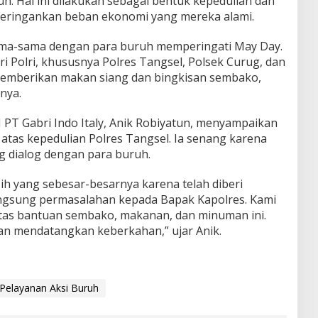
. Hal ini dilakukan sebagai bentuk kepedulian dan
meringankan beban ekonomi yang mereka alami.
rsama-sama dengan para buruh memperingati May Day.
i Polri, khususnya Polres Tangsel, Polsek Curug, dan
 memberikan makan siang dan bingkisan sembako,
nya.
 PT Gabri Indo Italy, Anik Robiyatun, menyampaikan
h atas kepedulian Polres Tangsel. Ia senang karena
g dialog dengan para buruh.
h yang sebesar-besarnya karena telah diberi
gsung permasalahan kepada Bapak Kapolres. Kami
atas bantuan sembako, makanan, dan minuman ini.
an mendatangkan keberkahan,” ujar Anik.
 Pelayanan Aksi Buruh