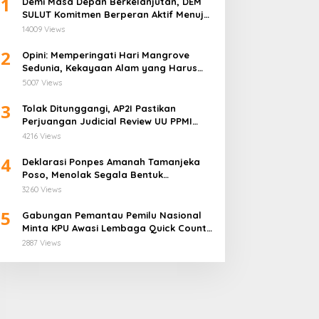
1
Demi Masa Depan Berkelanjutan, DEM
SULUT Komitmen Berperan Aktif Menuju
Era Energi Terbarukan di Sulawesi Utara
14009 Views
2
Opini: Memperingati Hari Mangrove
Sedunia, Kekayaan Alam yang Harus
Dijaga
5007 Views
3
Tolak Ditunggangi, AP2I Pastikan
Perjuangan Judicial Review UU PPMI
Demi Anggota Bukan Politis
4216 Views
4
Deklarasi Ponpes Amanah Tamanjeka
Poso, Menolak Segala Bentuk
Radikalisme dan Terorisme
3260 Views
5
Gabungan Pemantau Pemilu Nasional
Minta KPU Awasi Lembaga Quick Count
Lebih Ketat
2887 Views