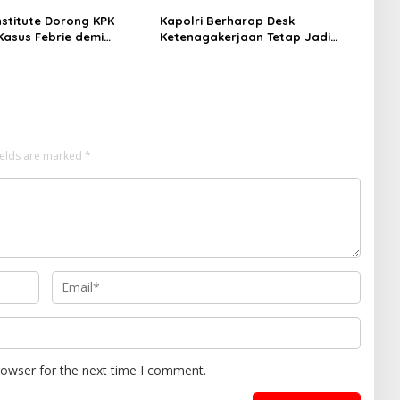
nstitute Dorong KPK
Kapolri Berharap Desk
Kasus Febrie demi
Ketenagakerjaan Tetap Jadi
ensi
Garda Pelayanan Buruh
ields are marked
*
rowser for the next time I comment.