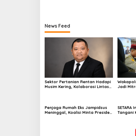
News Feed
Sektor Pertanian Rentan Hadapi
Wakapolr
Musim Kering, Kolaborasi Lintas
Jadi Mitr
Sektor Jadi Solusi
Penjaga Rumah Eks Jampidsus
SETARA I
Meninggal, Koalisi Minta Presiden
Tangani 
Beri Atensi Khusus
Independ