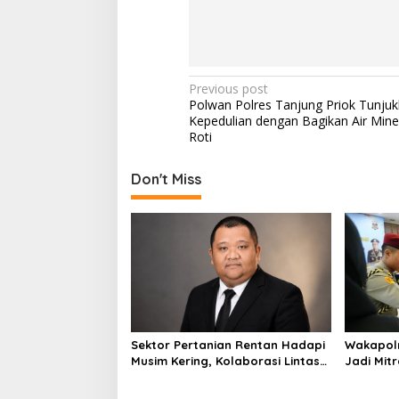
P
Previous post
Polwan Polres Tanjung Priok Tunju
o
Kepedulian dengan Bagikan Air Mine
s
Roti
t
Don't Miss
n
a
v
i
g
a
t
Sektor Pertanian Rentan Hadapi
Wakapolr
i
Musim Kering, Kolaborasi Lintas
Jadi Mitr
Sektor Jadi Solusi
o