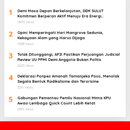
1
Demi Masa Depan Berkelanjutan, DEM SULUT
Komitmen Berperan Aktif Menuju Era Energi
Terbarukan di Sulawesi Utara
14013 Views
2
Opini: Memperingati Hari Mangrove Sedunia,
Kekayaan Alam yang Harus Dijaga
5008 Views
3
Tolak Ditunggangi, AP2I Pastikan Perjuangan Judicial
Review UU PPMI Demi Anggota Bukan Politis
4220 Views
4
Deklarasi Ponpes Amanah Tamanjeka Poso, Menolak
Segala Bentuk Radikalisme dan Terorisme
3261 Views
5
Gabungan Pemantau Pemilu Nasional Minta KPU
Awasi Lembaga Quick Count Lebih Ketat
2892 Views