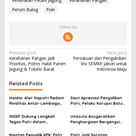
Kesehatan Petani Jagung
Ketahanan Pangan
Perum Bulog
Polri
Follow Us
P
Previous post
Next post
Ketahanan Pangan Jadi
Persatuan dan Pengabdian:
o
Prioritas, Polres Halut Panen
Visi SEMMI Jaksel untuk
s
Jagung di Tobelo Barat
Indonesia Maju
t
Related Posts
n
a
Haidar Alwi: Kapolri Redam
Saut Apresiasi Penyidikan
v
Rivalitas Antar-Lembaga
Polri, Pelaku Korupsi Batu
demi Kepentingan Negara
Bara Diminta Dihukum
i
Berat
INDEF Dukung Langkah
Unissula Anugerahkan
g
Tegas Polri dalam
Penghargaan Bergengsi
Pemberantasan Korupsi &
kepada Wakapolri
a
TPPU
Mantan Penyidik KPK: Polri
Polri Jadi Sorotan,