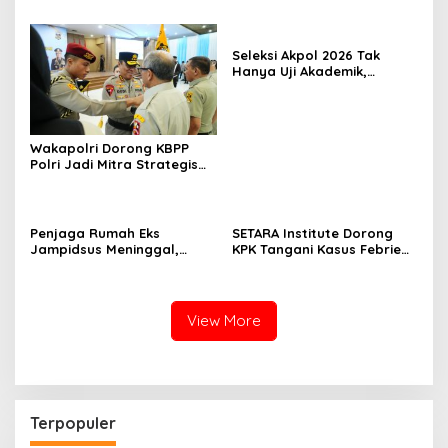
Kebutuhan Masyarakat
Kolaborasi Lintas Sektor
Jadi Solusi
Seleksi Akpol 2026 Tak
Hanya Uji Akademik,
Integritas Juga Jadi
Penilaian
Wakapolri Dorong KBPP
Polri Jadi Mitra Strategis
Polri
Penjaga Rumah Eks
SETARA Institute Dorong
Jampidsus Meninggal,
KPK Tangani Kasus Febrie
Koalisi Minta Presiden Beri
demi Independensi
Atensi Khusus
View More
Terpopuler