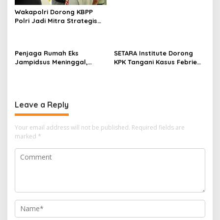
Wakapolri Dorong KBPP
Polri Jadi Mitra Strategis
Polri
Penjaga Rumah Eks
SETARA Institute Dorong
Jampidsus Meninggal,
KPK Tangani Kasus Febrie
Koalisi Minta Presiden Beri
demi Independensi
Atensi Khusus
Leave a Reply
Your email address will not be published.
Required fields are
marked
*