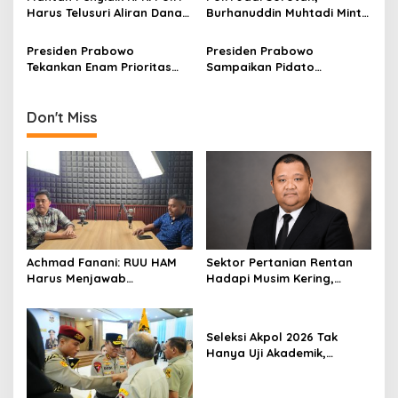
t
Harus Telusuri Aliran Dana
Burhanuddin Muhtadi Minta
i
Korupsi Batu Bara
Publik Cermati Metode
Survei
Presiden Prabowo
Presiden Prabowo
o
Tekankan Enam Prioritas
Sampaikan Pidato
n
bagi Polri pada Hari
Kebangsaan pada
Bhayangkara ke-80
Peringatan HUT
Bhayangkara ke-80
Don't Miss
Achmad Fanani: RUU HAM
Sektor Pertanian Rentan
Harus Menjawab
Hadapi Musim Kering,
Kebutuhan Masyarakat
Kolaborasi Lintas Sektor
Jadi Solusi
Seleksi Akpol 2026 Tak
Hanya Uji Akademik,
Integritas Juga Jadi
Penilaian