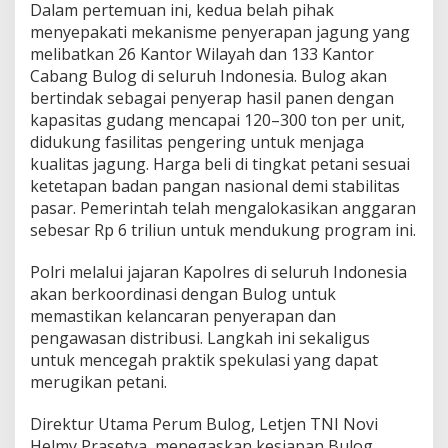
Dalam pertemuan ini, kedua belah pihak
u
menyepakati mekanisme penyerapan jagung yang
i
P
melibatkan 26 Kantor Wilayah dan 133 Kantor
e
Cabang Bulog di seluruh Indonesia. Bulog akan
n
bertindak sebagai penyerap hasil panen dengan
y
kapasitas gudang mencapai 120–300 ton per unit,
e
didukung fasilitas pengering untuk menjaga
r
a
kualitas jagung. Harga beli di tingkat petani sesuai
p
ketetapan badan pangan nasional demi stabilitas
a
pasar. Pemerintah telah mengalokasikan anggaran
n
sebesar Rp 6 triliun untuk mendukung program ini.
J
a
g
Polri melalui jajaran Kapolres di seluruh Indonesia
u
akan berkoordinasi dengan Bulog untuk
n
memastikan kelancaran penyerapan dan
g
pengawasan distribusi. Langkah ini sekaligus
P
e
untuk mencegah praktik spekulasi yang dapat
t
merugikan petani.
a
n
Direktur Utama Perum Bulog, Letjen TNI Novi
i
Helmy Prasetya, menegaskan kesiapan Bulog