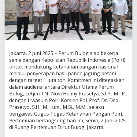
r
k
u
a
t
K
e
t
a
Jakarta, 2 Juni 2025 – Perum Bulog siap bekerja
h
a
sama dengan Kepolisian Republik Indonesia (Polri)
n
untuk mendukung ketahanan pangan nasional
a
melalui penyerapan hasil panen jagung petani
n
dengan target 1 juta ton. Komitmen ini ditegaskan
P
dalam audiensi antara Direktur Utama Perum
a
n
Bulog, Letjen TNI Novi Helmy Prasetya, S.I.P., M.I.P.,
g
dengan Irwasum Polri Komjen Pol. Prof. Dr. Dedi
a
Prasetyo, S.H., M.Hum., M.Si., M.M., selaku
n
pengawas Gugus Tugas Ketahanan Pangan Polri.
m
e
Pertemuan berlangsung hari ini, Senin, 2 Juni 2025,
l
di Ruang Pertemuan Dirut Bulog, Jakarta.
a
l